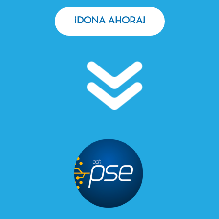
¡DONA AHORA!